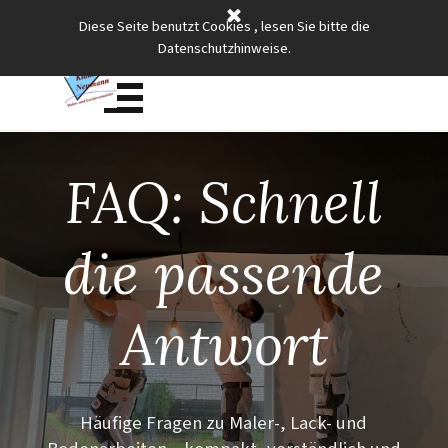
Direkt zum Seiteninhalt
Meisterqualität für Wände,
Diese Seite benutzt Cookies , lesen Sie bitte die
Datenschutzhinweise.
Böden und edle Oberflächen.
Menü überspringen
FAQ: Schnell
die passende
Antwort
Häufige Fragen zu Maler-, Lack- und